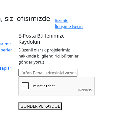
 sizi ofisimizde
Bizimle
İletişime Geçin
E-Posta Bültenimize
Kaydolun
arımız
berler
Düzenli olarak projelerimiz
hakkında bilgilendirici bültenler
gönderiyoruz.
apları
GÖNDER VE KAYDOL